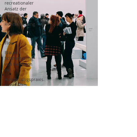
recreationaler
Ansatz der
Kunstther
Revitalisierung
Flourish
Flow
Blauer
Schmetterling
von Hermann
He
Ausstellungspraxis:
Kuratieren
Lebenskunst
Lebens-
Kunsttherapie
Inneres Kind
Reise des
Helden,