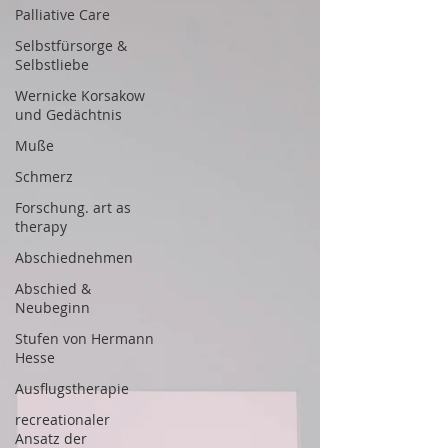
Palliative Care
Selbstfürsorge &
Selbstliebe
Wernicke Korsakow
und Gedächtnis
Muße
Schmerz
Forschung. art as
therapy
Abschiednehmen
Abschied &
Neubeginn
Stufen von Hermann
Hesse
Ausflugstherapie
recreationaler
Ansatz der