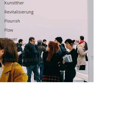
Kunstther
Revitalisierung
Flourish
Flow
Blauer
Schmetterling von
Hermann He
Ausstellungspraxis:
Kuratieren
Lebenskunst
Lebens-
Kunsttherapie
Inneres Kind
Reise des Helden,
Nachtmeerfahrten
Reise des Helden
Nachtmeerfahrten