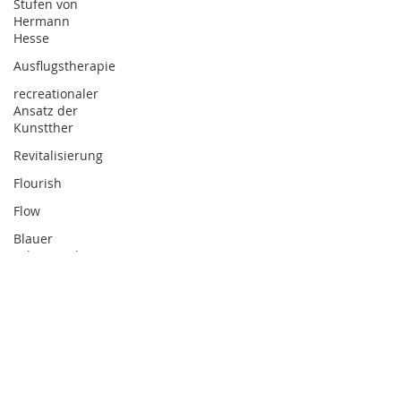
Stufen von
Hermann
Hesse
Ausflugstherapie
recreationaler
Ansatz der
Kunstther
Revitalisierung
Flourish
Flow
Blauer
Schmetterling
von
Hermann
He
Ausstellungspraxis:
Kuratieren
Lebenskunst