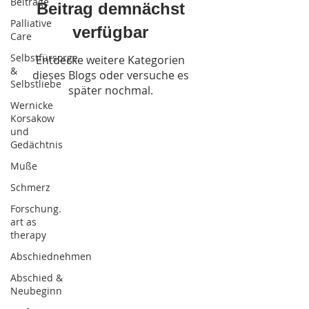
Beiträge
Beitrag demnächst
Palliative
verfügbar
Care
Selbstfürsorge
Entdecke weitere Kategorien
&
dieses Blogs oder versuche es
Selbstliebe
später nochmal.
Wernicke
Korsakow
und
Gedächtnis
Muße
Schmerz
Forschung.
art as
therapy
Abschiednehmen
Abschied &
Neubeginn