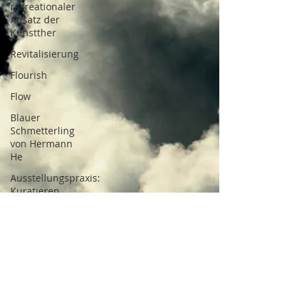
recreationaler
Ansatz der
Kunstther
Revitalisierung
Flourish
Flow
Blauer
Schmetterling
von Hermann
He
Ausstellungspraxis:
Kuratieren
Lebenskunst
Lebens-
Kunsttherapie
Inneres Kind
Reise des
Helden,