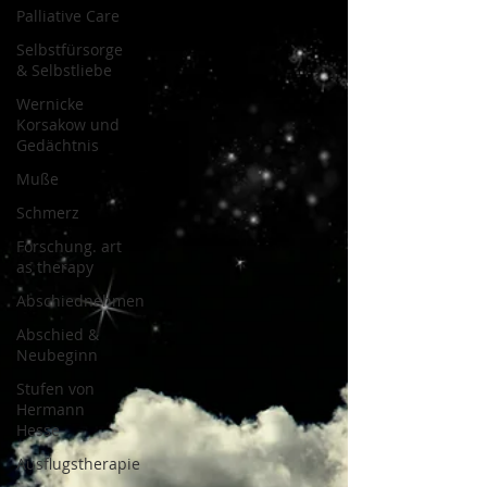
Palliative Care
Selbstfürsorge
& Selbstliebe
Wernicke
Korsakow und
Gedächtnis
Muße
Schmerz
Forschung. art
as therapy
Abschiednehmen
Abschied &
Neubeginn
Stufen von
Hermann
Hesse
Ausflugstherapie