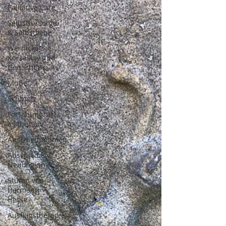
Palliative Care
Selbstfürsorge
& Selbstliebe
Wernicke
Korsakow und
Gedächtnis
Muße
Schmerz
Forschung. art
as therapy
Abschiednehmen
Abschied &
Neubeginn
Stufen von
Hermann
Hesse
Ausflugstherapie