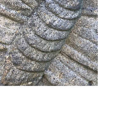
recreationaler
Ansatz der
Kunstther
Revitalisierung
Flourish
Flow
Blauer
Schmetterling
von Hermann
He
Ausstellungspraxis:
Kuratieren
Lebenskunst
Lebens-
Kunsttherapie
Inneres Kind
Reise des
Helden,