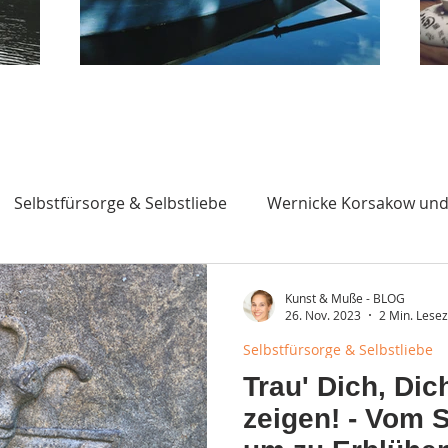
Selbstfürsorge & Selbstliebe
Wernicke Korsakow und
chung. art as therapy
Abschiednehmen
Abschied 
Kunst & Muße - BLOG
26. Nov. 2023
2 Min. Lesez
Selbstfürsorge & Selbstliebe
Ausflugstherapie
recreationaler Ansatz der Kunstth
Trau' Dich, Di
zeigen! - Vom S
 Schmetterling von Hermann He
Ausstellungspraxis: K