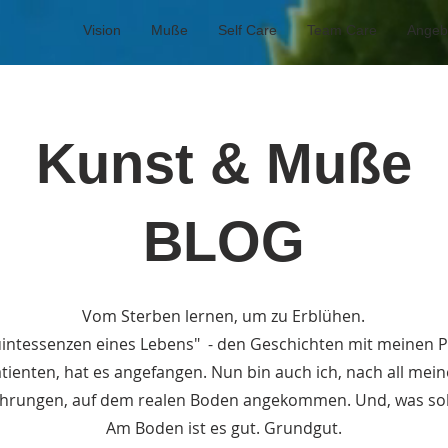
Vision
Muße
Self Care
Team Care
Angeb
Kunst & Muße
BLOG
Vom Sterben lernen, um zu Erblühen.
intessenzen eines Lebens" - den Geschichten mit meinen Pa
ienten, hat es angefangen. Nun bin auch ich, nach all mei
ahrungen, auf dem realen Boden angekommen. Und, was soll
Am Boden ist es gut. Grundgut.