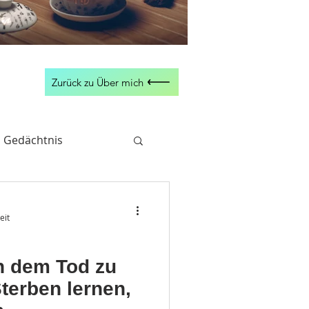
Zurück zu Über mich
 Gedächtnis
& Neubeginn
eit
er
Revitalisierung
ch dem Tod zu
terben lernen,
uratieren