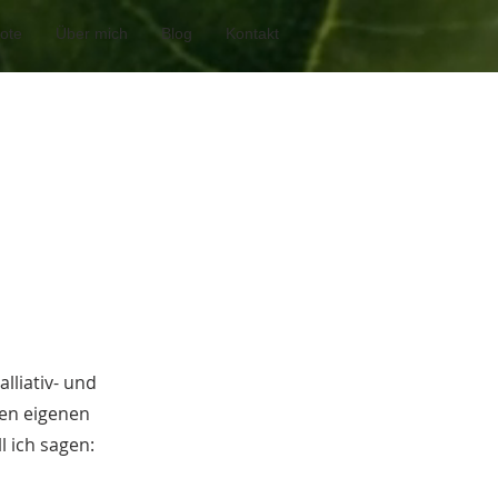
ote
Über mich
Blog
Kontakt
lliativ- und
nen eigenen
 ich sagen: