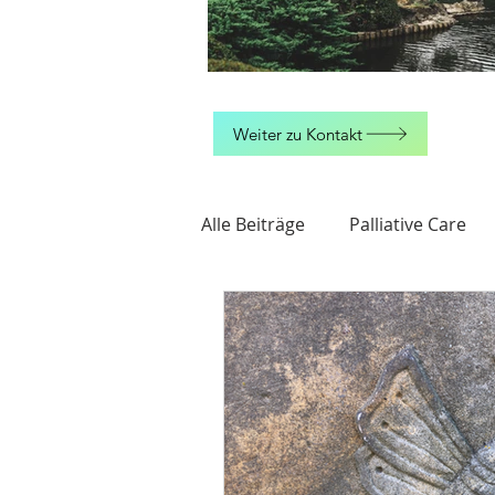
Weiter zu Kontakt
Alle Beiträge
Palliative Care
Muße
Schmerz
Fors
Stufen von Hermann Hesse
Flourish
Flow
Blauer