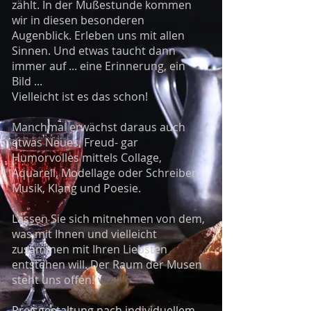
zählt. In der Mußestunde kommen
wir in diesen besonderen
Augenblick. Erleben uns mit allen
Sinnen. Und etwas taucht dann
immer auf ... eine Erinnerung, ein
Bild ...
Vielleicht ist es das schon!
Manchmal erwächst daraus auch
etwas Neues, Freud- gar
Humorvolles mittels Collage,
Aquarell, Modellage oder Schreiben,
Musik, Klang und Poesie.
Lassen Sie sich mitnehmen von dem,
was mit Ihnen und vielleicht
zusammen mit Ihren Liebsten
entstehen will. Der Raum der Musen
steht uns offen!
Preisgestaltung nach individuellem