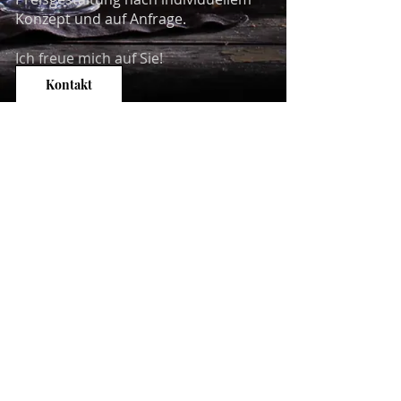
Konzept und auf Anfrage.
Ich freue mich auf Sie!
Kontakt
Zurück zu Angebote
Impressum
Datenschutz
Tel.:
+49 (0) 30 - 616 24 858
|
Mail:
praxis@gunillagoettlicher.de