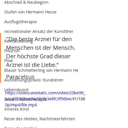
Abschied & Neubeginn
Stufen von Hermann Hesse
Ausflugstherapie
recreationaler Ansatz der Kunstther
"Die beste Arznei für den 
Revitalisierung
Menschen ist der Mensch. 
Flourish
Der höchste Grad dieser 
Flow
Arznei ist die Liebe.“
Blauer Schmetterling von Hermann He
Paracelsus
Ausstellungspraxis: Kuratieren
Lebenskunst
https://video.wixstatic.com/video/23be99_
bccd753d6ee74c5b9b3e6fc3f56bec91/108
Lebens-Kunsttherapie
0p/mp4/file.mp4
Inneres Kind
Reise des Helden, Nachtmeerfahrten