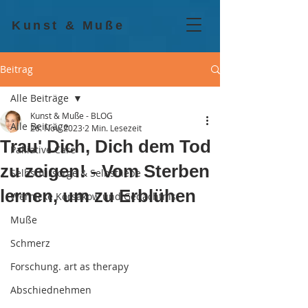
Kunst & Muße
Beitrag
Alle Beiträge
Kunst & Muße - BLOG
Alle Beiträge
26. Nov. 2023
2 Min. Lesezeit
Trau' Dich, Dich dem Tod
Palliative Care
zu zeigen! - Vom Sterben
Selbstfürsorge & Selbstliebe
lernen, um zu Erblühen
Wernicke Korsakow und Gedächtnis
Muße
Schmerz
Forschung. art as therapy
Abschiednehmen