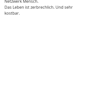
Netzwerk Mensch. 
Das Leben ist zerbrechlich. Und sehr 
kostbar. 
Und es ist schön, Menschen um sich 
zu haben, die mit einem gehen. 
Man hat nun eine Art Plan. Das 
erdet, wärmt und tröstet. 
"Sei fest bereit zu sterben, 
denn Tod und Leben, beides 
wird dadurch süßer." 
William Shakespeare
Erinnerung
Aufblühen
Revitalisierung