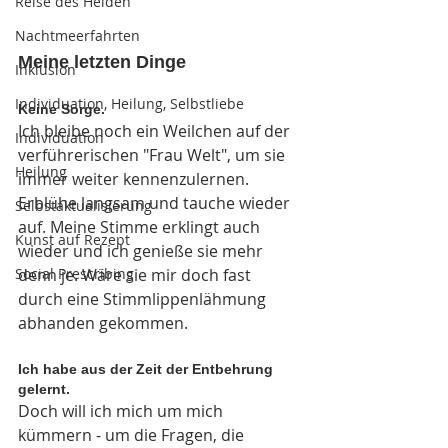
Reise des Helden
Nachtmeerfahrten
Meine letzten Dinge 
Inklusion
Individuation, Heilung, Selbstliebe
Keine Sorge. 
Ich bleibe noch ein Weilchen auf der 
Individuation
verführerischen "Frau Welt", um sie 
Heilung
immer weiter kennenzulernen. 
Erblühe langsam und tauche wieder 
Selbstaktualisierung
auf. Meine Stimme erklingt auch 
Kunst auf Rezept
wieder und ich genieße sie mehr 
denn je. Wäre sie mir doch fast 
Social Prescribing
durch eine Stimmlippenlähmung 
abhanden gekommen. 
Ich habe aus der Zeit der Entbehrung 
gelernt.
Doch will ich mich um mich 
kümmern - um die Fragen, die 